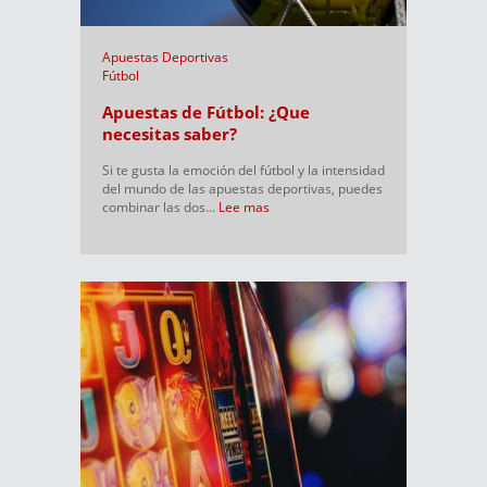
Apuestas Deportivas
Fútbol
Apuestas de Fútbol: ¿Que
necesitas saber?
Si te gusta la emoción del fútbol y la intensidad
del mundo de las apuestas deportivas, puedes
combinar las dos…
Lee mas