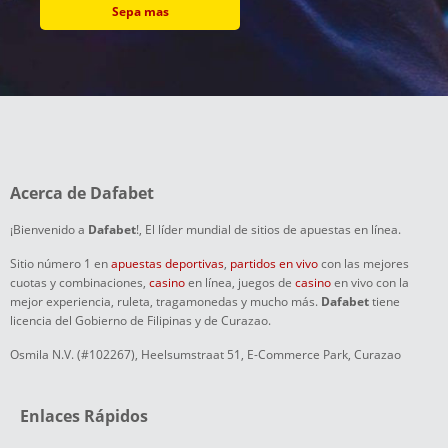
Sepa mas
Acerca de Dafabet
¡Bienvenido a
Dafabet
!, El líder mundial de sitios de apuestas en línea.
Sitio número 1 en
apuestas deportivas
,
partidos en vivo
con las mejores
cuotas y combinaciones,
casino
en línea, juegos de
casino
en vivo con la
mejor experiencia, ruleta, tragamonedas y mucho más.
Dafabet
tiene
licencia del Gobierno de Filipinas y de Curazao.
Osmila N.V. (#102267), Heelsumstraat 51, E-Commerce Park, Curazao
Enlaces Rápidos