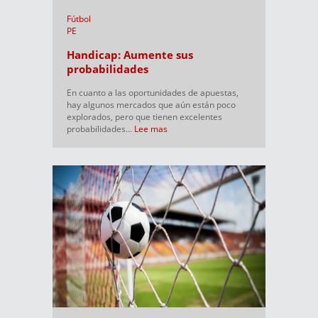
Fútbol
PE
Handicap: Aumente sus
probabilidades
En cuanto a las oportunidades de apuestas,
hay algunos mercados que aún están poco
explorados, pero que tienen excelentes
probabilidades…
Lee mas