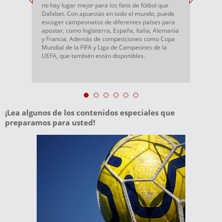
no hay lugar mejor para los fans de fútbol que
NBA 
Dafabet. Con apuestas en todo el mundo, puede
balo
escoger campeonatos de diferentes países para
apos
ea
apostar, como Inglaterra, España, Italia, Alemania
otra
es
y Francia. Además de competiciones como Copa
mun
Mundial de la FIFA y Liga de Campeones de la
es
UEFA, que también están disponibles.
¡Lea algunos de los contenidos especiales que
preparamos para usted!